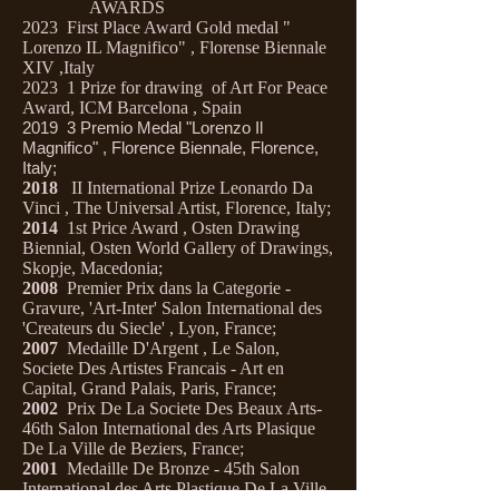
AWARDS
2023 First Place Award Gold medal "
Lorenzo IL Magnifico" , Florense Biennale
XIV ,Italy
2023 1 Prize for drawing of Art For Peace
Award, ICM Barcelona , Spain
2019 3 Premio Medal "Lorenzo Il
Magnifico" , Florence Biennale, Florence,
Italy;
2018
II International Prize Leonardo Da
Vinci , The Universal Artist, Florence, Italy;
2014
1st Price Award , Osten Drawing
Biennial, Osten World Gallery of Drawings,
Skopje, Macedonia;
2008
Premier Prix dans la Categorie -
Gravure, 'Art-Inter' Salon International des
'Createurs du Siecle' , Lyon, France;
2007
Medaille D'Argent , Le Salon,
Societe Des Artistes Francais - Art en
Capital, Grand Palais, Paris, France;
2002
Prix De La Societe Des Beaux Arts-
46th Salon International des Arts Plasique
De La Ville de Beziers, France;
2001
Medaille De Bronze - 45th Salon
International des Arts Plastique De La Ville